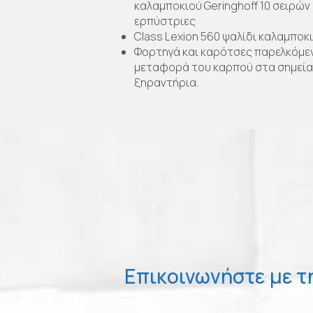
καλαμποκιού Geringhoff 10 σειρών 
ερπύστριες
Class Lexion 560 ψαλίδι καλαμποκ
Φορτηγά και καρότσες παρελκόμεν
μεταφορά του καρπού στα σημεία
ξηραντήρια.
Επικοινωνήστε με τ