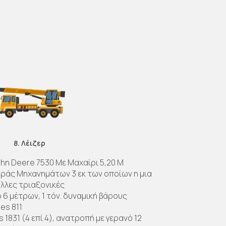
6
8. Λέιζερ
hn Deere 7530 Με Μαχαίρι 5,20 M
άς Μηχανημάτων 3 εκ των οποίων η μια
άλλες τριαξονικές
 6 μέτρων, 1 τόν. δυναμική βάρους
es 811
1831 (4 επί 4), ανατροπή με γερανό 12