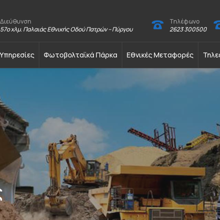
Διεύθυνση
Τηλέφωνο
57ο χλμ. Παλαιάς Εθνικής Οδού Πατρών – Πύργου
2623 300500
Υπηρεσίες
Φωτοβολταϊκά Πάρκα
Εθνικές Μεταφορές
Τηλε
ς