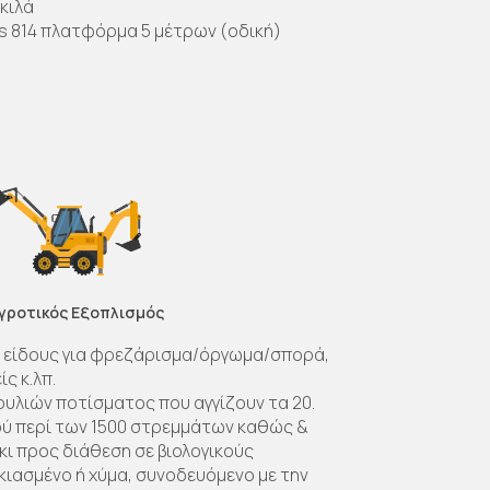
 κιλά
 814 πλατφόρμα 5 μέτρων (οδική)
Αγροτικός Εξοπλισμός
 είδους για φρεζάρισμα/όργωμα/σπορά,
ς κ.λπ.
υλιών ποτίσματος που αγγίζουν τα 20.
ύ περί των 1500 στρεμμάτων καθώς &
κι προς διάθεση σε βιολογικούς
ιασμένο ή χύμα, συνοδευόμενο με την