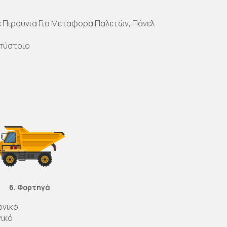
ε Πιρούνια Για Μεταφορά Παλετών, Πάνελ
ρπύστριο
6. Φορτηγά
ονικό
ικό