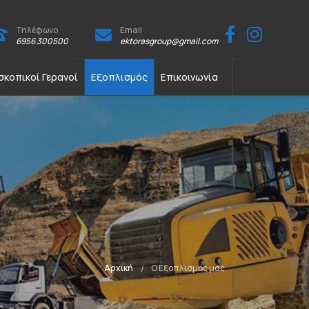
Τηλέφωνο
Email
6956 300500
ektorasgroup@gmail.com
σκοπικοί Γερανοί
Εξοπλισμός
Επικοινωνία
Αρχική
Ο Εξοπλισμός μας