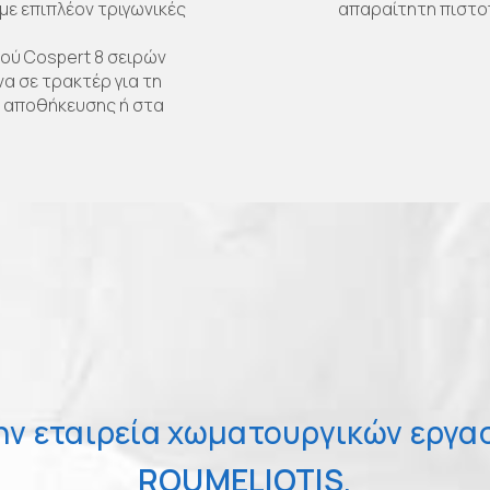
με επιπλέον τριγωνικές
απαραίτητη πιστοπ
ιού Cospert 8 σειρών
α σε τρακτέρ για τη
 αποθήκευσης ή στα
ην εταιρεία χωματουργικών εργα
ROUMELIOTIS
,