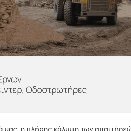
Έργων
έιντερ, Οδοστρωτήρες
 μας, η πλήρης κάλυψη των απαιτήσε