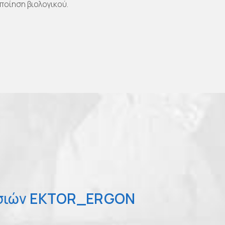
οίηση βιολογικού.
σιών
EKTOR_ERGON