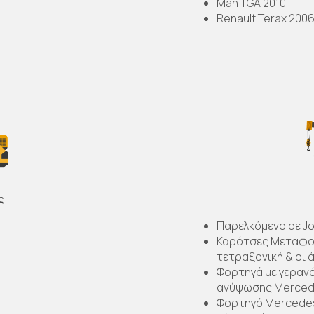
Man TGA 2010
Renault Terax 200
ς
Παρελκόμενο σε Jo
Καρότσες Μεταφορ
τετραξονική & οι 
Φορτηγά με γερανό
ανύψωσης Merced
Φορτηγό Mercedes 