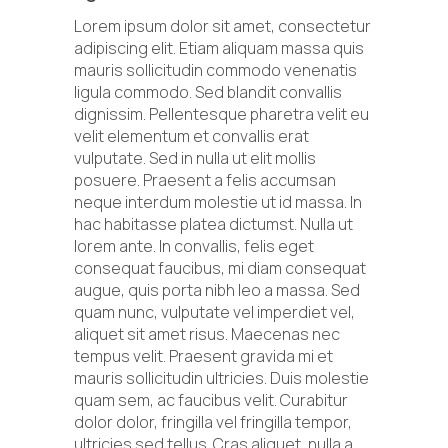
Lorem ipsum dolor sit amet, consectetur
adipiscing elit. Etiam aliquam massa quis
mauris sollicitudin commodo venenatis
ligula commodo. Sed blandit convallis
dignissim. Pellentesque pharetra velit eu
velit elementum et convallis erat
vulputate. Sed in nulla ut elit mollis
posuere. Praesent a felis accumsan
neque interdum molestie ut id massa. In
hac habitasse platea dictumst. Nulla ut
lorem ante. In convallis, felis eget
consequat faucibus, mi diam consequat
augue, quis porta nibh leo a massa. Sed
quam nunc, vulputate vel imperdiet vel,
aliquet sit amet risus. Maecenas nec
tempus velit. Praesent gravida mi et
mauris sollicitudin ultricies. Duis molestie
quam sem, ac faucibus velit. Curabitur
dolor dolor, fringilla vel fringilla tempor,
ultricies sed tellus. Cras aliquet, nulla a