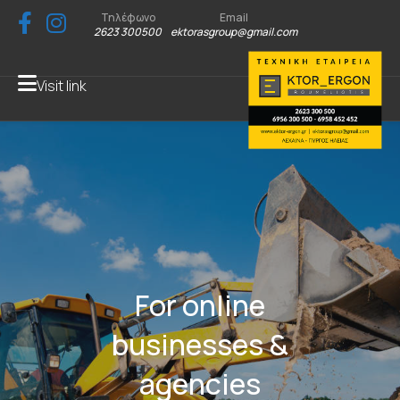
Τηλέφωνο
Email
2623 300500
ektorasgroup@gmail.com
Visit link
For online
businesses &
agencies